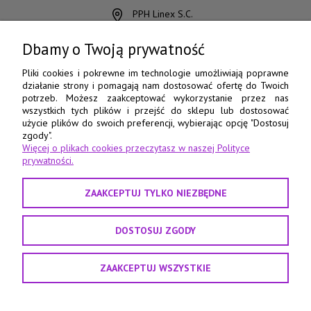
PPH Linex S.C.
ul. Chocimska 15
85-078 Bydgoszcz
Dbamy o Twoją prywatność
798 560 760
Pliki cookies i pokrewne im technologie umożliwiają poprawne
działanie strony i pomagają nam dostosować ofertę do Twoich
52 345 73 17
potrzeb. Możesz zaakceptować wykorzystanie przez nas
wszystkich tych plików i przejść do sklepu lub dostosować
e-pasmanteria@e-pasmanteria.home.pl
użycie plików do swoich preferencji, wybierając opcję "Dostosuj
poniedziałek - piątek
zgody".
Więcej o plikach cookies przeczytasz w naszej Polityce
8:00 - 16:00
prywatności.
ZAAKCEPTUJ TYLKO NIEZBĘDNE
DOSTOSUJ ZGODY
ZAAKCEPTUJ WSZYSTKIE
Projekt i realizacja:
Agencja interaktywna Sas Design
POKAŻ PEŁNĄ WERSJĘ STRONY