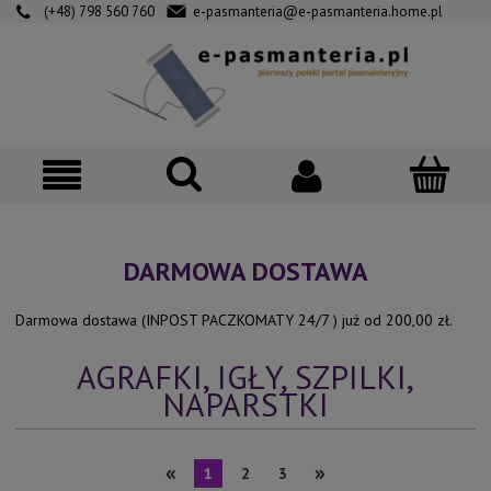
(+48) 798 560 760
e-pasmanteria@e-pasmanteria.home.pl
DARMOWA DOSTAWA
Darmowa dostawa (INPOST PACZKOMATY 24/7 ) już od 200,00 zł.
AGRAFKI, IGŁY, SZPILKI,
NAPARSTKI
«
»
1
2
3