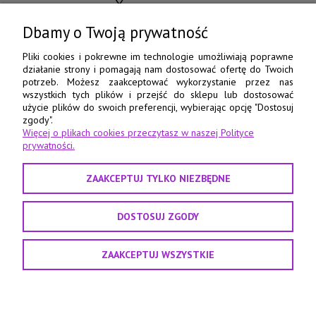
ul. Chocimska 15
85-078 Bydgoszcz
Dbamy o Twoją prywatność
798 560 760
Pliki cookies i pokrewne im technologie umożliwiają poprawne
działanie strony i pomagają nam dostosować ofertę do Twoich
52 345 73 17
potrzeb. Możesz zaakceptować wykorzystanie przez nas
wszystkich tych plików i przejść do sklepu lub dostosować
e-pasmanteria@e-pasmanteria.home.pl
użycie plików do swoich preferencji, wybierając opcję "Dostosuj
poniedziałek - piątek
zgody".
Więcej o plikach cookies przeczytasz w naszej Polityce
8:00 - 16:00
prywatności.
ZAAKCEPTUJ TYLKO NIEZBĘDNE
DOSTOSUJ ZGODY
ZAAKCEPTUJ WSZYSTKIE
Projekt i realizacja:
Agencja interaktywna Sas Design
POKAŻ PEŁNĄ WERSJĘ STRONY