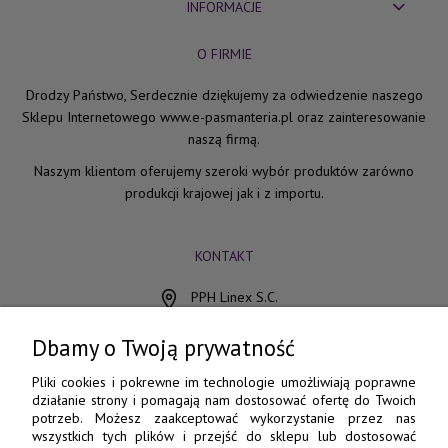
INFORMACJE
O FIRMIE
Drodzy Państwo, Serdecznie dziękujemy za odwiedzenie naszego
Sklepu Internetowego www.e-pasmanteria.pl oraz zainteresowanie
naszą firmą.
Naszym klientom oferujemy szeroki wybór produktów zarówno
produkcji krajowej jak i z importu.
KONTAKT
PPH Linex S.C.
ul. Chocimska 15
85-078 Bydgoszcz
Dbamy o Twoją prywatność
798 560 760
Pliki cookies i pokrewne im technologie umożliwiają poprawne
działanie strony i pomagają nam dostosować ofertę do Twoich
52 345 73 17
potrzeb. Możesz zaakceptować wykorzystanie przez nas
wszystkich tych plików i przejść do sklepu lub dostosować
e-pasmanteria@e-pasmanteria.home.pl