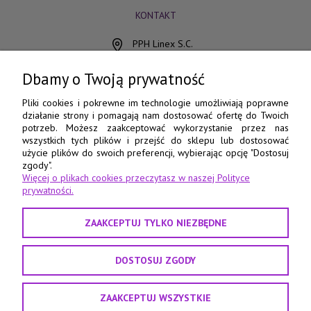
KONTAKT
PPH Linex S.C.
ul. Chocimska 15
85-078 Bydgoszcz
Dbamy o Twoją prywatność
798 560 760
Pliki cookies i pokrewne im technologie umożliwiają poprawne
działanie strony i pomagają nam dostosować ofertę do Twoich
52 345 73 17
potrzeb. Możesz zaakceptować wykorzystanie przez nas
wszystkich tych plików i przejść do sklepu lub dostosować
e-pasmanteria@e-pasmanteria.home.pl
użycie plików do swoich preferencji, wybierając opcję "Dostosuj
poniedziałek - piątek
zgody".
Więcej o plikach cookies przeczytasz w naszej Polityce
8:00 - 16:00
prywatności.
ZAAKCEPTUJ TYLKO NIEZBĘDNE
DOSTOSUJ ZGODY
ZAAKCEPTUJ WSZYSTKIE