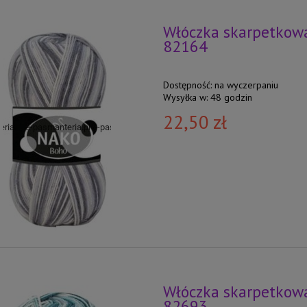
Włóczka skarpetkowa
82164
Dostępność:
na wyczerpaniu
Wysyłka w:
48 godzin
22,50 zł
Włóczka skarpetkowa
82693