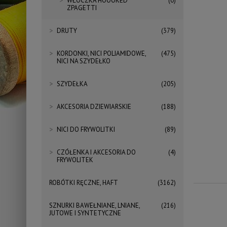
WŁOCZKA HOOOKED
(0)
ZPAGETTI
DRUTY
(379)
KORDONKI, NICI POLIAMIDOWE,
(475)
NICI NA SZYDEŁKO
SZYDEŁKA
(205)
AKCESORIA DZIEWIARSKIE
(188)
NICI DO FRYWOLITKI
(89)
CZÓŁENKA I AKCESORIA DO
(4)
FRYWOLITEK
ROBÓTKI RĘCZNE, HAFT
(3162)
SZNURKI BAWEŁNIANE, LNIANE,
(216)
JUTOWE I SYNTETYCZNE