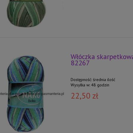
Włóczka skarpetkowa
82267
Dostępność:
średnia ilość
Wysyłka w:
48 godzin
22,50 zł