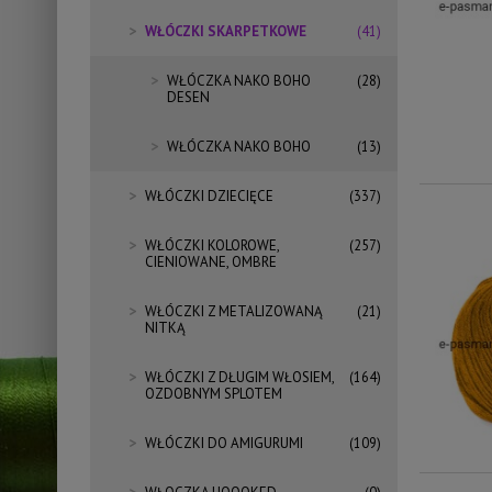
WŁÓCZKI SKARPETKOWE
(41)
WŁÓCZKA NAKO BOHO
(28)
DESEN
WŁÓCZKA NAKO BOHO
(13)
WŁÓCZKI DZIECIĘCE
(337)
WŁÓCZKI KOLOROWE,
(257)
CIENIOWANE, OMBRE
WŁÓCZKI Z METALIZOWANĄ
(21)
NITKĄ
WŁÓCZKI Z DŁUGIM WŁOSIEM,
(164)
OZDOBNYM SPLOTEM
WŁÓCZKI DO AMIGURUMI
(109)