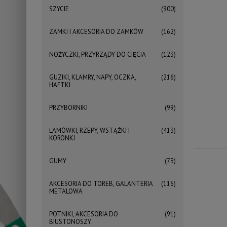
SZYCIE
(900)
ZAMKI I AKCESORIA DO ZAMKÓW
(162)
NOŻYCZKI, PRZYRZĄDY DO CIĘCIA
(123)
GUZIKI, KLAMRY, NAPY, OCZKA,
(216)
HAFTKI
PRZYBORNIKI
(99)
LAMÓWKI, RZEPY, WSTĄŻKI I
(413)
KORONKI
GUMY
(73)
AKCESORIA DO TOREB, GALANTERIA
(116)
METALOWA
POTNIKI, AKCESORIA DO
(91)
BIUSTONOSZY