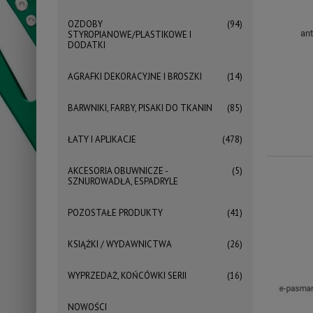
OZDOBY
(94)
STYROPIANOWE/PLASTIKOWE I
DODATKI
AGRAFKI DEKORACYJNE I BROSZKI
(14)
BARWNIKI, FARBY, PISAKI DO TKANIN
(85)
ŁATY I APLIKACJE
(478)
AKCESORIA OBUWNICZE -
(5)
SZNUROWADŁA, ESPADRYLE
POZOSTAŁE PRODUKTY
(41)
KSIĄŻKI / WYDAWNICTWA
(26)
WYPRZEDAŻ, KOŃCÓWKI SERII
(16)
NOWOŚCI