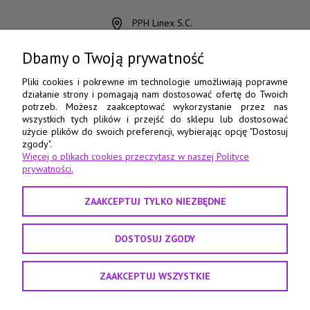
PPH Linex S.C.
ul. Chocimska 15
85-078 Bydgoszcz
Dbamy o Twoją prywatność
798 560 760
Pliki cookies i pokrewne im technologie umożliwiają poprawne
działanie strony i pomagają nam dostosować ofertę do Twoich
52 345 73 17
potrzeb. Możesz zaakceptować wykorzystanie przez nas
wszystkich tych plików i przejść do sklepu lub dostosować
e-pasmanteria@e-pasmanteria.home.pl
użycie plików do swoich preferencji, wybierając opcję "Dostosuj
poniedziałek - piątek
zgody".
Więcej o plikach cookies przeczytasz w naszej Polityce
8:00 - 16:00
prywatności.
ZAAKCEPTUJ TYLKO NIEZBĘDNE
DOSTOSUJ ZGODY
ZAAKCEPTUJ WSZYSTKIE
Projekt i realizacja:
Agencja interaktywna Sas Design