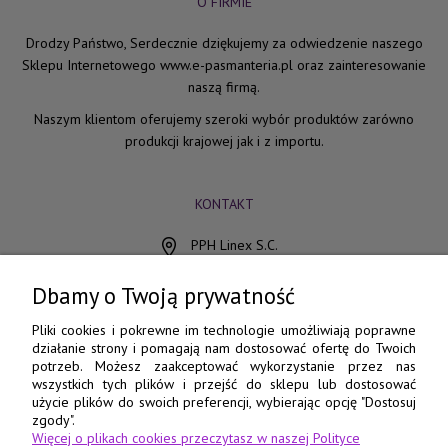
O FIRMIE
Drodzy Państwo, Serdecznie dziękujemy za odwiedzenie naszego
Sklepu Internetowego www.e-pasmanteria.pl oraz zainteresowanie
naszą firmą.
Naszym klientom oferujemy szeroki wybór produktów zarówno
produkcji krajowej jak i z importu.
KONTAKT
PPH Linex S.C.
ul. Chocimska 15
85-078 Bydgoszcz
Dbamy o Twoją prywatność
798 560 760
Pliki cookies i pokrewne im technologie umożliwiają poprawne
działanie strony i pomagają nam dostosować ofertę do Twoich
52 345 73 17
potrzeb. Możesz zaakceptować wykorzystanie przez nas
wszystkich tych plików i przejść do sklepu lub dostosować
e-pasmanteria@e-pasmanteria.home.pl
użycie plików do swoich preferencji, wybierając opcję "Dostosuj
poniedziałek - piątek
zgody".
Więcej o plikach cookies przeczytasz w naszej Polityce
8:00 - 16:00