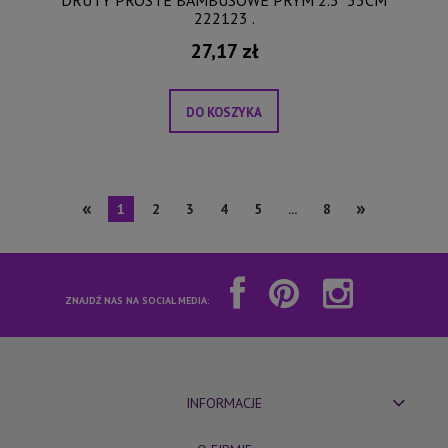
DRUTY PROSTE BAMBUSOWE PRYM 2.5" 33CM
222123 .
27,17 zł
DO KOSZYKA
«
»
1
2
3
4
5
...
8
ZNAJDŹ NAS NA SOCIAL MEDIA:
INFORMACJE