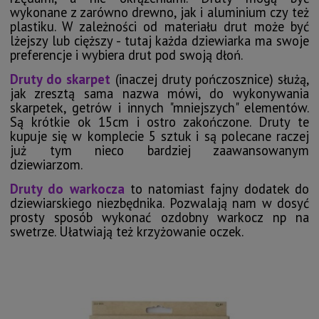
wykonane z zarówno drewno, jak i aluminium czy też
plastiku. W zależności od materiału drut może być
lżejszy lub cięższy - tutaj każda dziewiarka ma swoje
preferencje i wybiera drut pod swoją dłoń.
Druty do skarpet
(inaczej druty pończosznice) służą,
jak zresztą sama nazwa mówi, do wykonywania
skarpetek, getrów i innych "mniejszych" elementów.
Są krótkie ok 15cm i ostro zakończone. Druty te
kupuje się w komplecie 5 sztuk i są polecane raczej
już tym nieco bardziej zaawansowanym
dziewiarzom.
Druty do warkocza
to natomiast fajny dodatek do
dziewiarskiego niezbędnika. Pozwalają nam w dosyć
prosty sposób wykonać ozdobny warkocz np na
swetrze. Ułatwiają też krzyżowanie oczek.