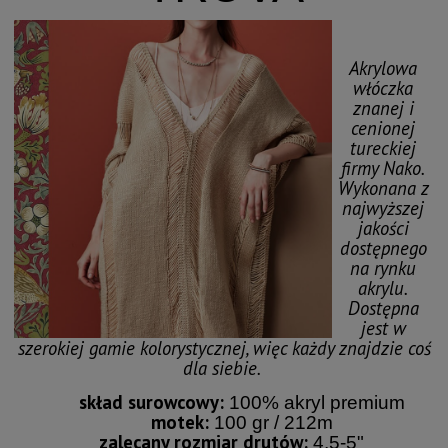
Akrylowa
włóczka
znanej i
cenionej
tureckiej
firmy Nako.
Wykonana z
najwyższej
jakości
dostępnego
na rynku
akrylu.
Dostępna
jest w
szerokiej gamie kolorystycznej, więc każdy znajdzie coś
dla siebie.
skład surowcowy:
100% akryl premium
motek:
100 gr / 212m
zalecany rozmiar drutów:
4,5-5"