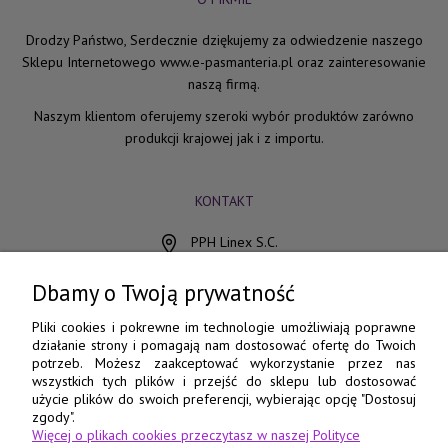
Drodzy Państwo, Serdecznie dziękujemy za odwiedzenie naszego
Sklepu Internetowego www.e-pasmanteria.pl oraz zainteresowanie
naszą firmą.
Naszym klientom oferujemy szeroki wybór produktów zarówno
produkcji krajowej jak i z importu.
KONTAKT
PPH Linex S.C.
ul. Chocimska 15
85-078 Bydgoszcz
Dbamy o Twoją prywatność
798 560 760
Pliki cookies i pokrewne im technologie umożliwiają poprawne
działanie strony i pomagają nam dostosować ofertę do Twoich
52 345 73 17
potrzeb. Możesz zaakceptować wykorzystanie przez nas
wszystkich tych plików i przejść do sklepu lub dostosować
e-pasmanteria@e-pasmanteria.home.pl
użycie plików do swoich preferencji, wybierając opcję "Dostosuj
poniedziałek - piątek
zgody".
Więcej o plikach cookies przeczytasz w naszej Polityce
8:00 - 16:00