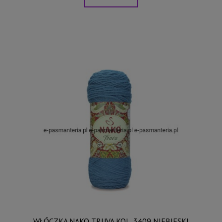
WŁÓCZKA NAKO TRUVA KOL. 3409 NIEBIESKI