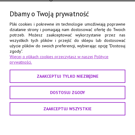
ul. Chocimska 15
85-078 Bydgoszcz
Dbamy o Twoją prywatność
798 560 760
Pliki cookies i pokrewne im technologie umożliwiają poprawne
działanie strony i pomagają nam dostosować ofertę do Twoich
52 345 73 17
potrzeb. Możesz zaakceptować wykorzystanie przez nas
wszystkich tych plików i przejść do sklepu lub dostosować
e-pasmanteria@e-pasmanteria.home.pl
użycie plików do swoich preferencji, wybierając opcję "Dostosuj
poniedziałek - piątek
zgody".
Więcej o plikach cookies przeczytasz w naszej Polityce
8:00 - 16:00
prywatności.
ZAAKCEPTUJ TYLKO NIEZBĘDNE
DOSTOSUJ ZGODY
ZAAKCEPTUJ WSZYSTKIE
Projekt i realizacja:
Agencja interaktywna Sas Design
POKAŻ PEŁNĄ WERSJĘ STRONY