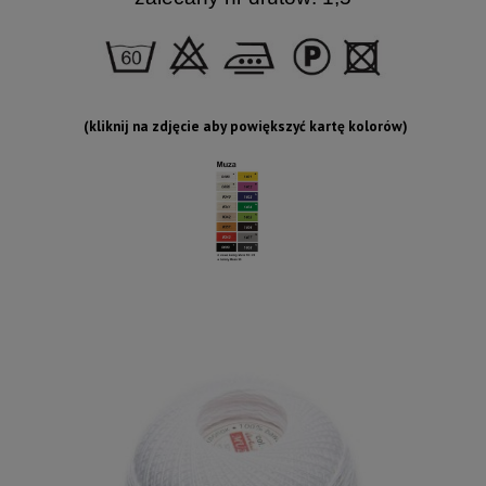
(kliknij na zdjęcie aby powiększyć kartę kolorów)