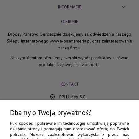
INFORMACJE
O FIRMIE
Drodzy Państwo, Serdecznie dziękujemy za odwiedzenie naszego
Sklepu Internetowego www.e-pasmanteria.pl oraz zainteresowanie
naszą firmą.
Naszym klientom oferujemy szeroki wybór produktów zarówno
produkcji krajowej jak i z importu.
KONTAKT
PPH Linex S.C.
ul. Chocimska 15
85-078 Bydgoszcz
Dbamy o Twoją prywatność
798 560 760
Pliki cookies i pokrewne im technologie umożliwiają poprawne
działanie strony i pomagają nam dostosować ofertę do Twoich
52 345 73 17
potrzeb. Możesz zaakceptować wykorzystanie przez nas