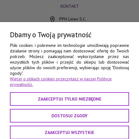
KONTAKT
PPH Linex S.C.
ul. Chocimska 15
85-078 Bydgoszcz
Dbamy o Twoją prywatność
798 560 760
Pliki cookies i pokrewne im technologie umożliwiają poprawne
działanie strony i pomagają nam dostosować ofertę do Twoich
52 345 73 17
potrzeb. Możesz zaakceptować wykorzystanie przez nas
wszystkich tych plików i przejść do sklepu lub dostosować
e-pasmanteria@e-pasmanteria.home.pl
użycie plików do swoich preferencji, wybierając opcję "Dostosuj
poniedziałek - piątek
zgody".
Więcej o plikach cookies przeczytasz w naszej Polityce
8:00 - 16:00
prywatności.
ZAAKCEPTUJ TYLKO NIEZBĘDNE
DOSTOSUJ ZGODY
ZAAKCEPTUJ WSZYSTKIE