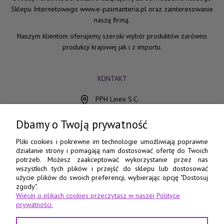
Sklepu Internetowego www.e-pasmanteria.pl oraz zainteresowanie
naszą firmą.
Naszym klientom oferujemy szeroki wybór produktów zarówno
produkcji krajowej jak i z importu.
KONTAKT
PPH Linex S.C.
ul. Chocimska 15
85-078 Bydgoszcz
Dbamy o Twoją prywatność
798 560 760
Pliki cookies i pokrewne im technologie umożliwiają poprawne
działanie strony i pomagają nam dostosować ofertę do Twoich
52 345 73 17
potrzeb. Możesz zaakceptować wykorzystanie przez nas
wszystkich tych plików i przejść do sklepu lub dostosować
e-pasmanteria@e-pasmanteria.home.pl
użycie plików do swoich preferencji, wybierając opcję "Dostosuj
poniedziałek - piątek
zgody".
Więcej o plikach cookies przeczytasz w naszej Polityce
8:00 - 16:00
prywatności.