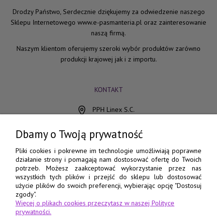
Drodzy Państwo, Serdecznie dziękujemy za odwiedzenie naszego
Sklepu Internetowego www.e-pasmanteria.pl oraz zainteresowanie
naszą firmą.
Naszym klientom oferujemy szeroki wybór produktów zarówno
produkcji krajowej jak i z importu.
KONTAKT
PPH Linex S.C.
ul. Chocimska 15
85-078 Bydgoszcz
Dbamy o Twoją prywatność
798 560 760
Pliki cookies i pokrewne im technologie umożliwiają poprawne
działanie strony i pomagają nam dostosować ofertę do Twoich
52 345 73 17
potrzeb. Możesz zaakceptować wykorzystanie przez nas
wszystkich tych plików i przejść do sklepu lub dostosować
e-pasmanteria@e-pasmanteria.home.pl
użycie plików do swoich preferencji, wybierając opcję "Dostosuj
poniedziałek - piątek
zgody".
Więcej o plikach cookies przeczytasz w naszej Polityce
8:00 - 16:00
prywatności.