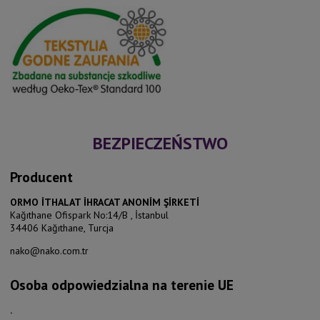
BEZPIECZEŃSTWO
Producent
ORMO İTHALAT İHRACAT ANONİM ŞİRKETİ
Kağıthane Ofispark No:14/B , İstanbul
34406 Kağıthane, Turcja
nako@nako.com.tr
Osoba odpowiedzialna na terenie UE
.