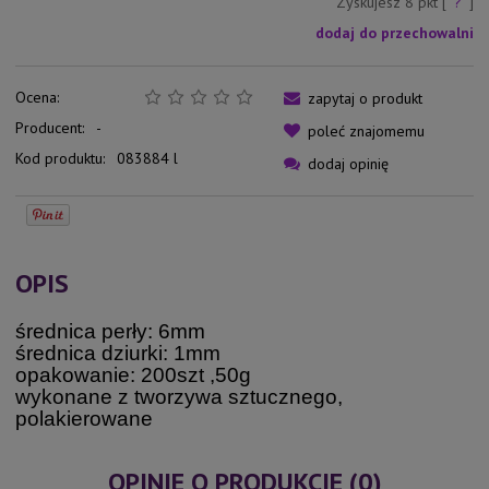
Zyskujesz
8
pkt [
?
]
dodaj do przechowalni
Ocena:
zapytaj o produkt
Producent:
-
poleć znajomemu
Kod produktu:
083884 l
dodaj opinię
OPIS
średnica perły: 6mm
średnica dziurki: 1mm
opakowanie: 200szt ,50g
wykonane z tworzywa sztucznego,
polakierowane
OPINIE O PRODUKCIE (0)