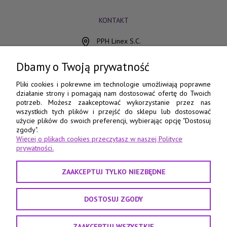
KONTAKT
PPH Linex S.C.
ul. Chocimska 15
85-078 Bydgoszcz
Dbamy o Twoją prywatność
798 560 760
Pliki cookies i pokrewne im technologie umożliwiają poprawne
działanie strony i pomagają nam dostosować ofertę do Twoich
52 345 73 17
potrzeb. Możesz zaakceptować wykorzystanie przez nas
wszystkich tych plików i przejść do sklepu lub dostosować
e-pasmanteria@e-pasmanteria.home.pl
użycie plików do swoich preferencji, wybierając opcję "Dostosuj
poniedziałek - piątek
zgody".
Więcej o plikach cookies przeczytasz w naszej Polityce
8:00 - 16:00
prywatności.
ZAAKCEPTUJ TYLKO NIEZBĘDNE
DOSTOSUJ ZGODY
ZAAKCEPTUJ WSZYSTKIE