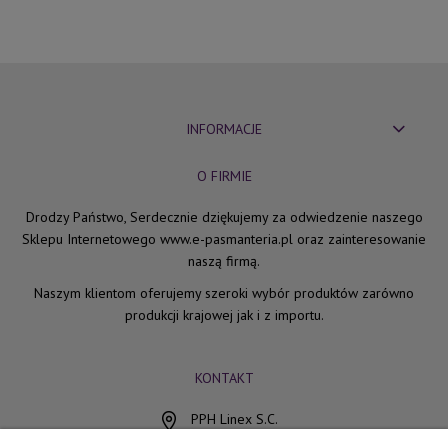
INFORMACJE
O FIRMIE
Drodzy Państwo, Serdecznie dziękujemy za odwiedzenie naszego
Sklepu Internetowego www.e-pasmanteria.pl oraz zainteresowanie
naszą firmą.
Naszym klientom oferujemy szeroki wybór produktów zarówno
produkcji krajowej jak i z importu.
KONTAKT
PPH Linex S.C.
ul. Chocimska 15