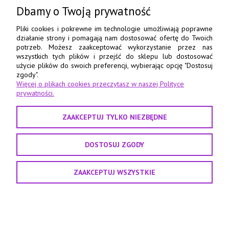
85-078 Bydgoszcz
Dbamy o Twoją prywatność
798 560 760
Pliki cookies i pokrewne im technologie umożliwiają poprawne
działanie strony i pomagają nam dostosować ofertę do Twoich
52 345 73 17
potrzeb. Możesz zaakceptować wykorzystanie przez nas
wszystkich tych plików i przejść do sklepu lub dostosować
e-pasmanteria@e-pasmanteria.home.pl
użycie plików do swoich preferencji, wybierając opcję "Dostosuj
poniedziałek - piątek
zgody".
Więcej o plikach cookies przeczytasz w naszej Polityce
8:00 - 16:00
prywatności.
ZAAKCEPTUJ TYLKO NIEZBĘDNE
DOSTOSUJ ZGODY
ZAAKCEPTUJ WSZYSTKIE
Projekt i realizacja:
Agencja interaktywna Sas Design
POKAŻ PEŁNĄ WERSJĘ STRONY
Sklep internetowy Shoper.pl