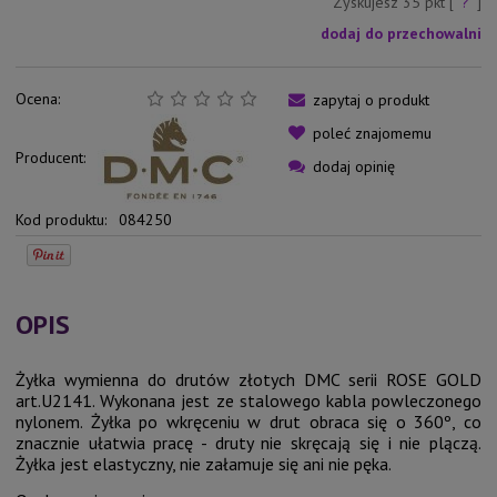
Zyskujesz
35
pkt [
?
]
dodaj do przechowalni
Ocena:
zapytaj o produkt
poleć znajomemu
Producent:
dodaj opinię
Kod produktu:
084250
OPIS
Żyłka wymienna do drutów złotych DMC serii ROSE GOLD
art.U2141. Wykonana jest ze stalowego kabla powleczonego
nylonem. Żyłka po wkręceniu w drut obraca się o 360º, co
znacznie ułatwia pracę - druty nie skręcają się i nie plączą.
Żyłka jest elastyczny, nie załamuje się ani nie pęka.