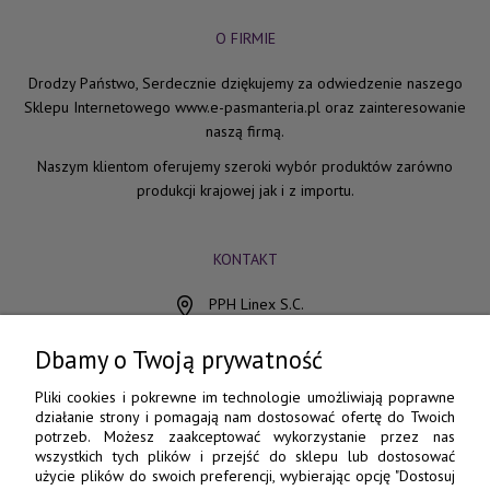
O FIRMIE
Drodzy Państwo, Serdecznie dziękujemy za odwiedzenie naszego
Sklepu Internetowego www.e-pasmanteria.pl oraz zainteresowanie
naszą firmą.
Naszym klientom oferujemy szeroki wybór produktów zarówno
produkcji krajowej jak i z importu.
KONTAKT
PPH Linex S.C.
ul. Chocimska 15
85-078 Bydgoszcz
Dbamy o Twoją prywatność
798 560 760
Pliki cookies i pokrewne im technologie umożliwiają poprawne
działanie strony i pomagają nam dostosować ofertę do Twoich
52 345 73 17
potrzeb. Możesz zaakceptować wykorzystanie przez nas
wszystkich tych plików i przejść do sklepu lub dostosować
e-pasmanteria@e-pasmanteria.home.pl
użycie plików do swoich preferencji, wybierając opcję "Dostosuj