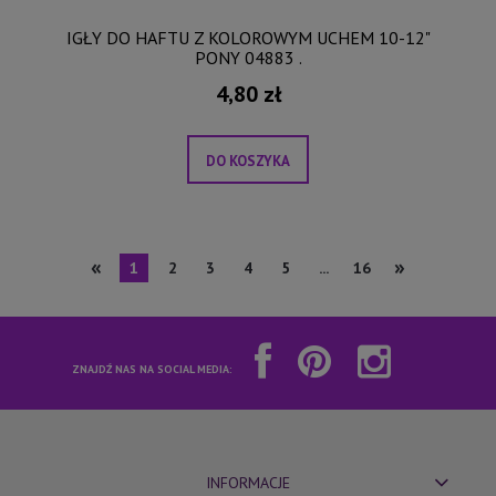
IGŁY DO HAFTU Z KOLOROWYM UCHEM 10-12"
PONY 04883 .
4,80 zł
DO KOSZYKA
«
»
1
2
3
4
5
...
16
ZNAJDŹ NAS NA SOCIAL MEDIA:
INFORMACJE